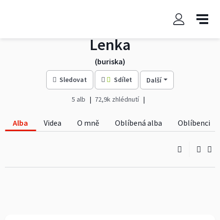
Lenka
(buriska)
Sledovat
Sdílet
Další
5 alb
72,9k zhlédnutí
Alba
Videa
O mně
Oblíbená alba
Oblíbenci